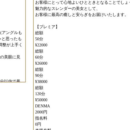
お客様にとって心地よいひとときとなることでしょ
魅力的なスレンダーの美女として、
お客様に最高の癒しと安らぎをお届けいたします。
！
【プレミア】
さ(アングルも
総額
ゃと思ったも
50分
調整が上手く
¥22000
総額
の美眼に見
60分
¥26000
総額
90分
0分以内で暴
¥38000
総額
と心の中で思
120分
¥50000
DENMA
れ、あまり
2000円
指名料
活を果た
0円