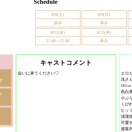
Schedule
上姫
8/8(土)
8/9(日)
休み
休み
8/12(水)
8/13(木)
11:00～22:00
休み
キャストコメント
会いに来てください♡
エロ
浅さん
マ
16
色白美
ト
小ぶ
くび
ヒップ
清潔
可愛
接客