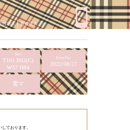
女性求人
男性求人
Size
EntryDay
T161 B82(C)
2022/08/27
W57 H84
電マ
いしております。