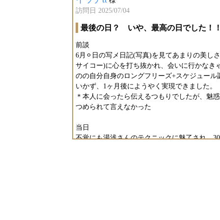
様
訪問日 2025/07/04
最後の日？ いや、最高の日でした！
前談
6月⚪︎日の写メ日記(写真)を見てあまりの美し
サイコー)に心を打ち抜かれ、会いに行かなき
のの自分自身のロングフリーズ+スケジュール
いかず、1ヶ月後にようやく実現できました。
＊本人に会ったら伝えるつもりでしたが、魅惑
つめられて言えなかった
当日
不覚にも湯浅さんのテクニックに魅了され、3
発
＊もう2回戦を戦えるトシじゃないんだよなぁ
わずつぶやきました…
しかし 自然な流れでマッサージに移行してく
の気持ちよさに撃沈(爆睡)
その後 湯浅さんの高等テクニックで奇跡の復