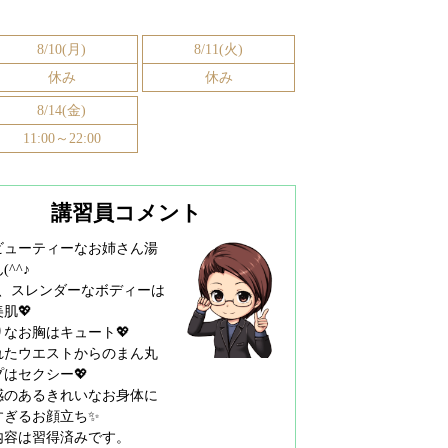
8/10(月)
8/11(火)
休み
休み
8/14(金)
11:00～22:00
講習員コメント
ビューティーなお姉さん湯
(^^♪
1㎝、スレンダーなボディーは
肌💖
りなお胸はキュート💖
れたウエストからのまん丸
はセクシー💖
感のあるきれいなお身体に
すぎるお顔立ち✨
内容は習得済みです。