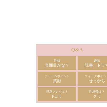
姫選びに迷った紳士諸氏にお勧めの極
湯浅さんと久し振り逢瀬のひと時
可愛い笑顔🙂と抜群スタイル💃が
相変わらず素敵な姫だと再確認しました
モデルかスッチーかと見間違える様な
抜群な容姿は文句の付けようありませんが
何より接客におけるホスピタリティが
もう半端無い程に最高級です✨
Q&A
これ程にお美しい姫がここでは書けない
性格
趣味
あんな事❓️やこんな事⁉️をタップリと
真面目かな？
読書・ドラ
サービス頂けるので言う事無しです‼️
バストのサイズは人によって
チャームポイント
ウィークポイン
笑顔
せっかち
好みが異なるかも知れません🤔
しかしその形の良さと柔らかさが
細く引き締まったウエストと相まって
得意プレイは？
性感帯は？
小部屋の中で抱き合って過ごすのには
Fェラ
クリ
理想とも言えるスタイルです👍