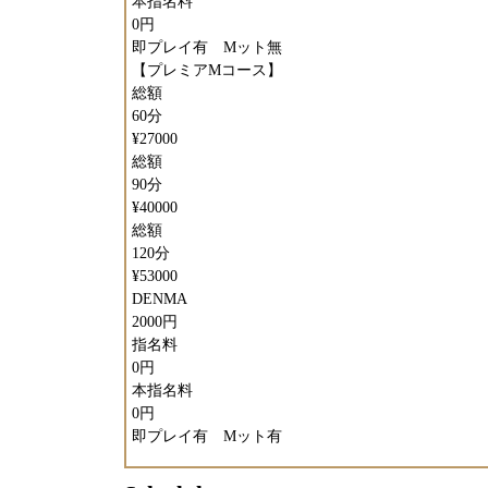
本指名料
0円
即プレイ有 Mット無
【プレミアMコース】
総額
60分
¥27000
総額
とかも…)
90分
んでした
¥40000
総額
120分
¥53000
た(もらって
DENMA
2000円
った
指名料
0円
 無事です
本指名料
0円
即プレイ有 Mット有