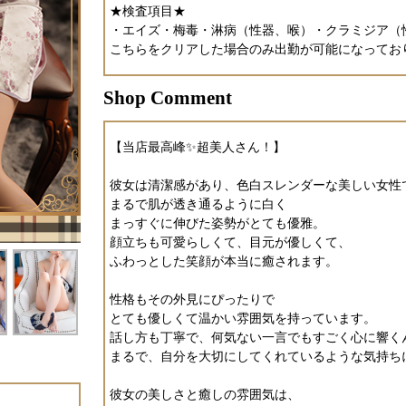
★検査項目★
・エイズ・梅毒・淋病（性器、喉）・クラミジア（
こちらをクリアした場合のみ出勤が可能になってお
Shop Comment
【当店最高峰✨超美人さん！】
彼女は清潔感があり、色白スレンダーな美しい女性
まるで肌が透き通るように白く
まっすぐに伸びた姿勢がとても優雅。
顔立ちも可愛らしくて、目元が優しくて、
ふわっとした笑顔が本当に癒されます。
性格もその外見にぴったりで
とても優しくて温かい雰囲気を持っています。
話し方も丁寧で、何気ない一言でもすごく心に響く
まるで、自分を大切にしてくれているような気持ち
彼女の美しさと癒しの雰囲気は、