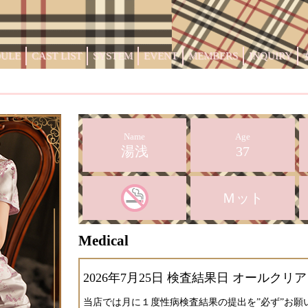
DULE
CAST LIST
SYSTEM
EVENT
MEMBERS
INQUIRY
Name
Age
湯浅
37
Ｍット
Medical
2026年7月25日 検査結果日 オールクリア
当店では月に１度性病検査結果の提出を”必ず”お願