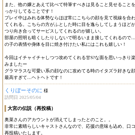
また、他の嬢とあえて比べて特筆すべきは見ること見せること
っかりしてることです！
プレイ中はみれる体勢ならほぼ常にこちらの顔を見て視線を合
てくれる。こちらの方がふとした時に目を逸らしてしまうほど
つり向き合ってサービスしてくれるのが嬉しい。
部屋の照明も暗くしたりしないで明るいまま接してくれるので
の子の表情や身体を目に焼き付けたい私にはこれも嬉しい！
今回はイチャイチャしつつ攻めてくれる甘S?な面を思いっきり
みましたー
グラマラスな可愛い系の顔なのに攻めてる時のイタズラ好きな
最高すぎて…ヘトヘトです！
くりぼーそのに
様
訪問日 2025/05/04
大宮の伝説（再投稿）
奥菜さんのアカウントが消えてしまったとのこと。。
非常に素晴らしいキャストさんなので、応援の意味も込め、口
再投稿いたします。