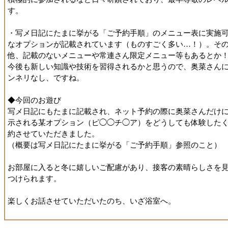
す。
・写メ日記にたまに挙がる「ご予約手順」のメニュー表に実施
なオプションが記載されています（ものすごく多い…！）。そ
他、記載のないメニューや常連さん限定メニュー等もあるとか
今後も新しい知識や技術を習得されるかと思うので、奥菜さん
ンネリなし、ですね。
◆今回のお遊び
写メ日記にもたまに記載され、ネット予約の際に奥菜さんだけ
示される某オプション（ピ◯◯チ◯ア）をどうしても体験した
約させていただきました。
（概要は写メ日記にたまに挙がる「ご予約手順」参照のこと）
お部屋に入ると冬に嬉しいご配慮があり、接客の素晴らしさを
つけられます。
楽しくお話させていただいたのち、いざ浴室へ。
そこに堂々と鎮座するチ◯アの迫力にびっくり。