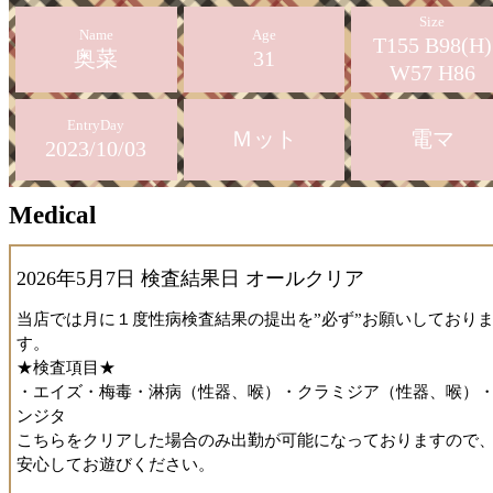
「一体どのように使うのか？」とのワクワクと、「これを扱え
Size
Name
Age
んて凄い」との奥菜さんへの尊敬の念が高まります。
T155 B98(H)
奥菜
31
W57 H86
そしていざ、それを使ったプレイへ。概要は省きますが、新感
非常に良いものでした。まず自分の身体の支持仕方が変わり、
EntryDay
Ｍット
電マ
戦となります。それによりルームや洗い場のプレイでは刺激さ
2023/10/03
いはずの場所を刺激できるようになる、というような具合です
東では吉◯や川◯のように規模の大きな花街でしか体験できな
あろうこれを大宮で体験できる、というのは言うまでもなく凄
Medical
とです。
2026年5月7日 検査結果日 オールクリア
その後、奥菜さんの代名詞でもある洗い場プレイをしていただ
した。相変わらずお上手で、すべすべのお肌に大きなお胸やお
当店では月に１度性病検査結果の提出を”必ず”お願いしており
太腿などの感触がとても良く、またテクニック（阿修羅）を十
す。
堪能することができ、こちらも大満足でした。
★検査項目★
・エイズ・梅毒・淋病（性器、喉）・クラミジア（性器、喉）
チ◯アや洗い場の準備はなかなか大変かと思いますが、テキパ
ンジタ
要領よく準備され、また合間のおしゃべりでも楽しませていた
こちらをクリアした場合のみ出勤が可能になっておりますので
き、待ち時間を感じませんでした。
安心してお遊びください。