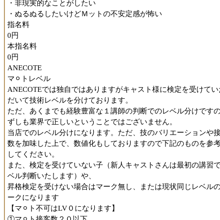
・非現実的なことがしたい
能と拝見し、予約させていただきました。
・ぬるぬるしたいけどＭットの不安定感が怖い
指名料
講習を受けるにあたり事前擦り合せをしたほうが良いと考え、
0円
さんの写メ日記「ご予約手順」を参考に予約させていただきま
本指名料
た。
0円
極めて良好なご対応でした。
ANECOTE
※日曜日はご事情につき反応が遅れるそうなので、他の曜日に
マ⚪︎トレベル
イすると良いみたいです。
ANECOTEでは独自ではありますがキャスト様に検定を受けてい
だいて技術レベルを分けております。
【女の子について】
ただ、あくまでも経験豊富な１講師の判断でのレベル分けです
・ルックス
ずしも業界で正しいということではございません。
ハーフ系の可愛く綺麗なお顔立ちをされています。
当店でのレベル分けになります。ただ、技のバリエーションや
数を加味した上で、数値化もしておりますので下記のものを参
・スタイル
してください。
プロポーションが良いです。
また、検定を受けていない子（新人キャストさんは最初の講習
とにかく目を惹くのが大きなお胸。
ベル判断いたします）や、
肌艶も良く、ついつい魅了されてしまいます。
昇格検定を受けない場合はマーク無し、または現状同じレベル
また、かなりの小顔でらっしゃるので、やや小柄ながらも等身
ークになります
感じられます。
【マ⚪︎ト不可はLV０になります】
①マ⚪︎ト接客数２０以下