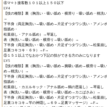
します。
④マ⚪︎ト接客数１０１以上１５０以下
LV4
【プレイ内容】
【技の種類】裏（胸洗い・吸い舐め・横滑り・吸い舐め・桃洗
講習ということで、やや身構えていました。
→
これまでに受講したセミナーを振り返ると、講師が変に厳しい
下半身（両足胸洗い→吸い舐め→片足ずつタワシ洗い・アメン
キストを読み上げているだけで＋αが無い、なんてことも少なく
指舐め・
い。
松葉崩し・アナル舐め）→琴返し
しかし、本講習において、それは杞憂というものでした。
表（胸洗い→吸い舐め・横滑り→吸い舐め）→
下半身（両足胸洗い・吸い舐め・片足ずつタワシ洗い→松葉崩
・コースついて
足裏コキコキ・６９）→F→
目安としては90分コース、要領のよさに自信が無ければ120分コ
⑤１５１以上でなおかつ下記の技ができる方のみになります
スでの受講がオススメとのことです。
LV5
D○N○Aオプションをつけると、D○N○Aの使い方についても教
【技の種類】裏（胸洗い→吸い舐め→腕吸い舐め→横滑り→吸
もらえます。
め→桃洗い）→
もちろん、時間が余れば通常のプレイもあり。
下半身（両足胸洗い→吸い舐め→片足ずつタワシ洗い・アメン
指舐め・
・講師について
松葉崩し・カエルキック・アナル舐め→鶴の恩返し）→琴返し
奥菜さんは褒めて伸ばすタイプで、私のように覚えが悪く不器
表（胸洗い→吸い舐め・横滑り→吸い舐め→カニばさみ）→
者に対して、良いところを見つけては褒めてくださりました。
下半身（両足胸洗い・吸い舐め・片足ずつタワシ洗い→松葉崩
優しく聡明な巨乳美女とお互い下の名前で呼び合いイチャイチ
足裏コキコキ→竿の神隠し→６９→足裏マッサージ）→F→
つつ褒められながら、攻めの在り方や方法論の知識も手に入る