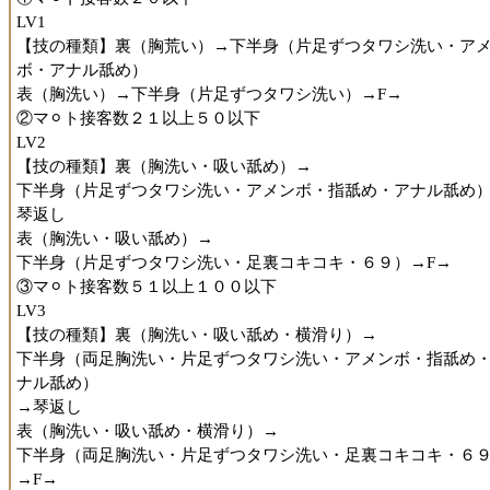
・キャラクター
LV1
多くのセミナー・講習の受講などで自己研鑽されている求道者
【技の種類】裏（胸荒い）→下半身（片足ずつタワシ洗い・ア
す。
ボ・アナル舐め）
かといって気難しさは微塵も無く、明るく優しくイチャイチャ
表（胸洗い）→下半身（片足ずつタワシ洗い）→F→
応してくださるので安心です。
②マ⚪︎ト接客数２１以上５０以下
LV2
【料金納得度】
【技の種類】裏（胸洗い・吸い舐め）→
納得どころかお得過ぎて驚くレベルです。
下半身（片足ずつタワシ洗い・アメンボ・指舐め・アナル舐め
琴返し
前述の通りルックス・スタイルだけでも余裕で納得以上なので
表（胸洗い・吸い舐め）→
が、そこに超絶テクニック、数多のプレイのレパートリーが加
下半身（片足ずつタワシ洗い・足裏コキコキ・６９）→F→
ます。
③マ⚪︎ト接客数５１以上１００以下
技能習得の意欲も高く、それをしっかり接客に還元してくださ
LV3
ど接客姿勢も素晴らしいです。
【技の種類】裏（胸洗い・吸い舐め・横滑り）→
下半身（両足胸洗い・片足ずつタワシ洗い・アメンボ・指舐め
奥菜さんの代名詞である洗い場プレイで新しい技を受けたり、
ナル舐め）
異なるプレイをしたりと、飽き性の方でも飽きることなくお世
→琴返し
なり続けることができるのではないでしょうか。
表（胸洗い・吸い舐め・横滑り）→
下半身（両足胸洗い・片足ずつタワシ洗い・足裏コキコキ・６
コストパフォーマンスの良さは大宮ナンバーワンクラスです、
→F→