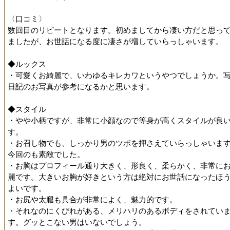
〈口コミ〉
数回目のリピートとなります。初めましてから凄い方だと思っ
ましたが、お世話になる度に凄さが増していらっしゃいます。
◆ルックス
・可愛くお綺麗で、いわゆるキレカワというやつでしょうか。
日記のお写真が参考になるかと思います。
◆スタイル
・やや小柄ですが、非常に小顔なので等身が高くスタイルが良
す。
・お召し物でも、しっかり男のツボを押さえていらっしゃいま
今回のも素敵でした。
・お胸はプロフィール通り大きく、形良く、柔らかく、非常に
麗です。大きいお胸が好きという方は絶対にお世話になったほ
よいです。
・お尻や太腿も具合が非常によく、魅力的です。
・それなのにくびれがある、メリハリのあるボディをされてい
す。グッとこない男はいないでしょう。