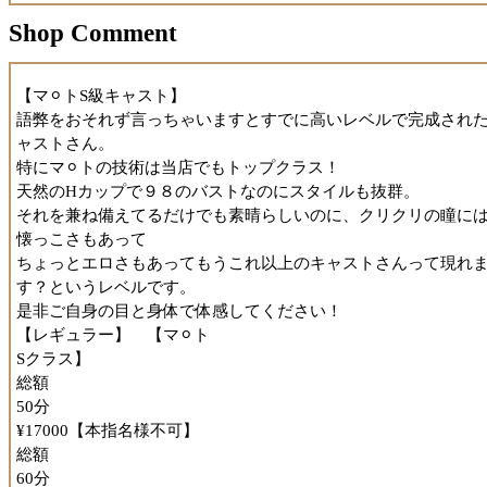
プレイ後はおしゃべりを楽しませていただきました。奥菜さん
Shop Comment
味が多く色々なことをご存知なので、話してみると共通点があ
も！？
【マ⚪︎トS級キャスト】
今回も楽しく、気持ちの良い時間を過ごさせていただきました
語弊をおそれず言っちゃいますとすでに高いレベルで完成され
ャストさん。
人によってはお人柄やテクニックによりリフレッシュ、人によ
特にマ⚪︎トの技術は当店でもトップクラス！
はその姿勢に触発されて心に火がつく、そんな時間を過ごせる
天然のHカップで９８のバストなのにスタイルも抜群。
思います。大宮の伝説待った無しの奥菜さん、とてもオススメ
それを兼ね備えてるだけでも素晴らしいのに、クリクリの瞳に
世話になるなら今のうちに！
懐っこさもあって
ちょっとエロさもあってもうこれ以上のキャストさんって現れ
◆こんな方にオススメ！
す？というレベルです。
・ホームが大宮の方
是非ご自身の目と身体で体感してください！
・色々なオプション、テクニックを体験したい方
【レギュラー】 【マ⚪︎ト
・お風呂遊びビギナーの方
Sクラス】
・とにかく攻められたいという方
総額
・お胸好き、お胸が大きい女性が好きな方
50分
・洗い場プレイにイマイチハマリきれない方
¥17000【本指名様不可】
・万人
総額
60分
◆料金納得度