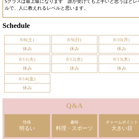
Sクラスは最上級になります 誰が受けても上手いと思うほどレ
う一石千鳥のお得感を感じつつ、モチベーション高く学ぶこと
ルで、人に教えれるレベルと思います。
きました。
Schedule
また、教えるのがお上手で、トークスクリプトの丸暗記などで
く、しっかり理解された事項を経験等を踏まえ噛み砕いて伝え
ださいました。
8/8(土)
8/9(日)
8/10(月)
頭にスッと入ってきますしら帰宅後に講習内容をほぼすべて書
休み
休み
休み
せるくらいに記憶が定着していたのも、そのためかと思います
8/11(火)
8/12(水)
8/13(木)
・講習内容について
休み
休み
休み
口頭説明＆実践形式でした。
8/14(金)
まずは奥菜さんが男性側でこちらが女性側となり、プレイのい
を実践で学ぶ。
休み
次に、学びを活かして奥菜さんを攻めさせていただき、優しく
なフィードバックを受けるというものでした。
Q&A
また、お風呂にてプラスの知識も賜りました。
非常に具体的で実践に移しやすく、また女性側を経験できるこ
性格
趣味
チャームポイント
明るい
料理・スポーツ
大きい目
で、理解がより深まりました。合理的に感じること、自身で考
も至らなかったであろうことが多く盛り込まれており、非常に