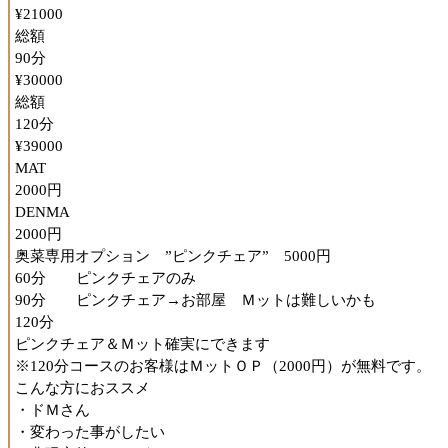
¥21000
余裕で納得どころか大宮に居てくださってありがとうございま
総額
御礼を申し上げたいレベルです。
90分
¥30000
◆スタッフの対応
総額
丁寧なご対応でした。
120分
また、前述のオプションはお店、スタッフ様方の理解を得ずに
¥39000
現できなかったものと思います。
MAT
非常に柔軟性のある、良いお店だなと感じました。
2000円
DENMA
くりぼーそのに
様
2000円
訪問日 2025/06/02
奥菜専用オプション ”ピンクチェア” 5000円
素晴らしい講習でした！（再投稿）
60分 ピンクチェアのみ
90分 ピンクチェア→お部屋 Ｍットは難しいかも
奥菜さんのアカウントが消えてしまったとのこと。。
120分
非常に素晴らしいキャストさんなので、応援の意味も込め、口
ピンクチェア＆Ｍット確実にできます
再投稿いたします。
※120分コースのお客様はＭットＯＰ（2000円）が無料です。
こんな方におススメ
〈口コミ〉
・ドＭさん
【予約に至るまで】
・変わった事がしたい
洗い場プレイの講習という見慣れない、大宮では希少なプレイ