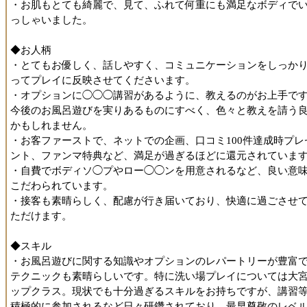
・お肌もとても綺麗で、見て、ふれて何重にも満足なボディで
っしゃいました。
◆お人柄
・とてもお優しく、話しやすく、コミュニケーションをしっか
ってプレイに反映させてくださいます。
・オプションに◯◯◯講習があるように、教えるのがお上手で
今後のお風呂遊びを実りあるものにすべく、色々と教えを請う
かもしれません。
・お客ファーストで、ネットでの企画、口コミ100件達成時プレ
ント、ファンマ特典など、満足が過ぎるほどに還元されていま
・自費でボディソ◯プやロー◯◯ンを用意されるなど、良い意
こだわられています。
・接客も素晴らしく、配慮が行き届いており、快適に過ごさせ
ただけます。
◆スキル
・お風呂遊びに関する知識やオプションのレパートリーが豊富
テクニックも素晴らしいです。特に洗い場プレイについては大
ップクラス。現状でも十分過ぎるスキルをお持ちですが、講習
積極的に参加されるなど日々研鑽されており、最早尊敬のレベ