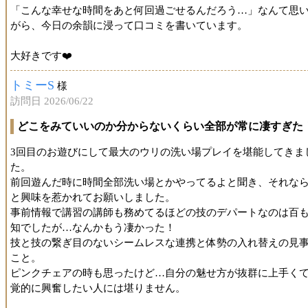
「こんな幸せな時間をあと何回過ごせるんだろう…」なんて思
がら、今日の余韻に浸って口コミを書いています。
大好きです❤️
トミーS
様
訪問日 2026/06/22
どこをみていいのか分からないくらい全部が常に凄すぎた
3回目のお遊びにして最大のウリの洗い場プレイを堪能してきま
た。
前回遊んだ時に時間全部洗い場とかやってるよと聞き、それな
と興味を惹かれてお願いしました。
事前情報で講習の講師も務めてるほどの技のデパートなのは百
知でしたが…なんかもう凄かった！
技と技の繋ぎ目のないシームレスな連携と体勢の入れ替えの見
こと。
ピンクチェアの時も思ったけど…自分の魅せ方が抜群に上手く
覚的に興奮したい人には堪りません。