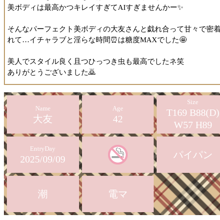
美ボディは最高かつキレイすぎてAIすぎませんかー✨
そんなパーフェクト美ボディの大友さんと戯れ合って甘々で密
れて…イチャラブと淫らな時間⏰は糖度MAXでした🤩
美人でスタイル良く且つひっつき虫も最高でしたネ笑
ありがとうございました🙇
Size
Name
Age
T169 B88(D)
大友
42
W57 H89
EntryDay
パイパン
2025/09/09
潮
電マ