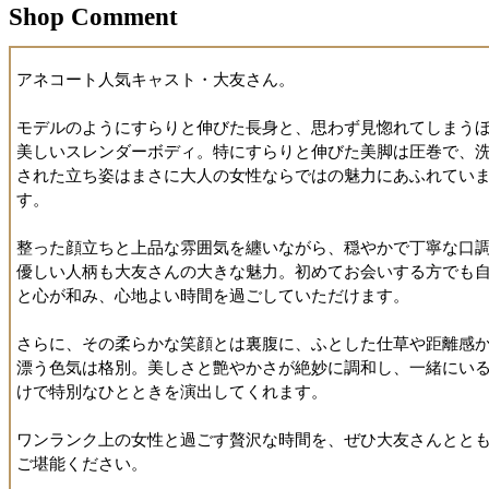
Shop Comment
アネコート人気キャスト・大友さん。
モデルのようにすらりと伸びた長身と、思わず見惚れてしまう
美しいスレンダーボディ。特にすらりと伸びた美脚は圧巻で、
された立ち姿はまさに大人の女性ならではの魅力にあふれてい
す。
整った顔立ちと上品な雰囲気を纏いながら、穏やかで丁寧な口
優しい人柄も大友さんの大きな魅力。初めてお会いする方でも
と心が和み、心地よい時間を過ごしていただけます。
さらに、その柔らかな笑顔とは裏腹に、ふとした仕草や距離感
漂う色気は格別。美しさと艶やかさが絶妙に調和し、一緒にい
けで特別なひとときを演出してくれます。
ワンランク上の女性と過ごす贅沢な時間を、ぜひ大友さんとと
ご堪能ください。