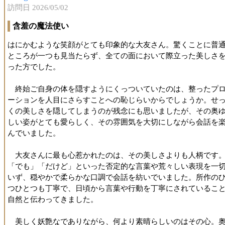
訪問日 2026/05/02
含羞の魔法使い
はにかむような笑顔がとても印象的な大友さん。驚くことに普
ところが一つも見当たらず、全ての面において際立った美しさ
った方でした。
終始ご自身の体を隠すようにくっついていたのは、整ったプ
ーションを人目にさらすことへの恥じらいからでしょうか。せ
くの美しさを隠してしまうのが残念にも思いましたが、その奥
しい姿がとても愛らしく、その雰囲気を大切にしながら会話を
んでいました。
大友さんに最も心惹かれたのは、その美しさよりも人柄です
「でも」「だけど」といった否定的な言葉や荒々しい表現を一
いず、穏やかで柔らかな口調で会話を紡いでいました。所作の
つひとつも丁寧で、日頃から言葉や行動を丁寧にされているこ
自然と伝わってきました。
美しく妖艶なでありながら、何より素晴らしいのはその心。