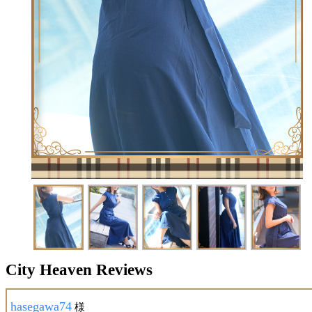
City Heaven Reviews
hasegawa74
様