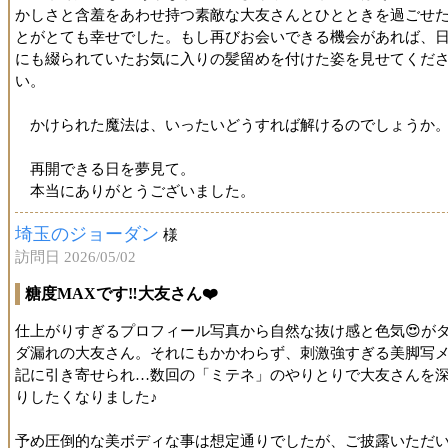
かしさと含羞をあわせ持つ素敵な大友さんとひとときを過ごせ
とがとても幸せでした。もし再びお会いできる機会があれば、
にも綴られていたお気に入りの髪留めを付けた姿を見せてくだ
い。
かけられた魔法は、いったいどうすれば解けるのでしょうか
再開できる日を夢見て。
本当にありがとうございました。
埼玉のジョーダン
様
訪問日 2026/05/02
糖度MAXです‼️大友さん❤️
仕上がりすぎるプロフィール写真から自然な抜け感と色気😍が
ダ漏れの大友さん。それにもかかわらず、刺激強すぎる美脚写
記に引き寄せられ…数回の「ミテネ」のやりとりで大友さんを
りしたくなりました♪
予め圧倒的な美ボディな事は想定通りでしたが、ご披露いただ