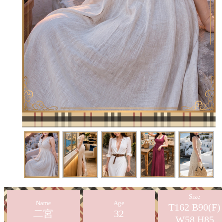
Size
Name
Age
T162 B90(F)
二宮
32
W58 H85